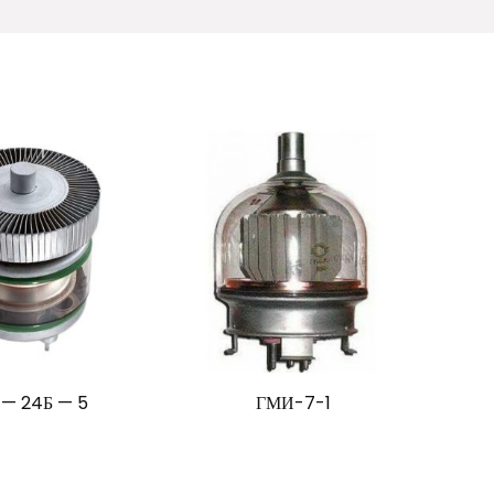
— 24Б — 5
ГМИ-7-1