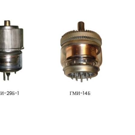
И-29Б-1
ГМИ-14Б