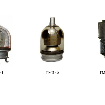
-1
ГМИ-5
ГМ