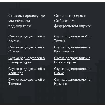
Список городов, где
Список городов в
мы скупаем
Сибирском
радиодетали:
федеральном округе:
Скупка радиодеталей в
Скупка радиодеталей в
Калуге
Томске
Скупка радиодеталей в
Скупка радиодеталей в
Самаре
Красноярске
Скупка радиодеталей в
Скупка радиодеталей в
Екатеринбурге
Новосибирске
Скупка радиодеталей в
Скупка радиодеталей в
Улан-Удэ
Омске
Скупка радиодеталей в
Скупка радиодеталей в
Тюмени
Иркутске