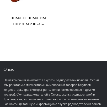
ППМЛ-И; ППМЛ-ИМ;
ППМЛ-М R 10 кОм
О нас
Наша компания занимается скупкой радиодеталей по всей России.
Мы работаем с множеством наименований товаров (скупаем
кондесаторы, транзисторы, реле, техническое серебро и другие
товары). Скупка радиодеталей в Омске, скупка радиодеталей в
Красноярске, это лишь несколько запросов по которым вы можете
нас найти. Детальную информацию о скупке радиодеталей в вашем