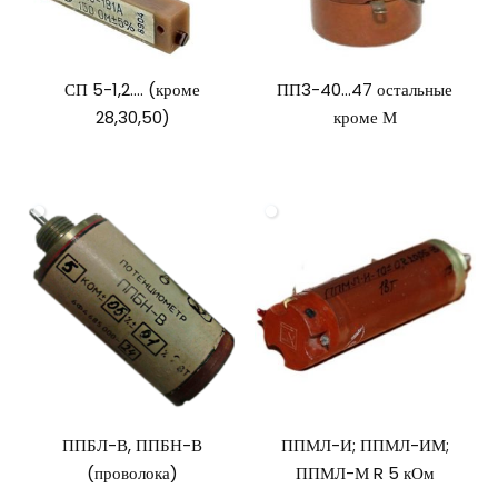
СП 5-1,2…. (кроме
ПП3-40…47 остальные
28,30,50)
кроме М
ППБЛ-В, ППБН-В
ППМЛ-И; ППМЛ-ИМ;
(проволока)
ППМЛ-М R 5 кОм