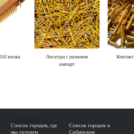
А1 вилка
Лигатура с разъемов
Контакт
импорт
Список городов, где
Список городов в
мы скупаем
Сибирском