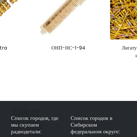
ltra
ОНП-НС-1-94
Лигату
Список городов, где
Список городов в
мы скупаем
Сибирском
радиодетали:
федеральном округе: