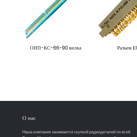
ОНП-КС-66-90 вилка
Разъем E
О нас
Наша компания занимается скупкой радиодеталей по всей