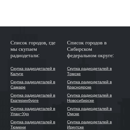
Список городов, где
Список городов в
мы скупаем
Сибирском
радиодетали:
федеральном округе:
Скупка радиодеталей в
Скупка радиодеталей в
Калуге
Томске
Скупка радиодеталей в
Скупка радиодеталей в
Самаре
Красноярске
Скупка радиодеталей в
Скупка радиодеталей в
Екатеринбурге
Новосибирске
Скупка радиодеталей в
Скупка радиодеталей в
Улан-Удэ
Омске
Скупка радиодеталей в
Скупка радиодеталей в
Тюмени
Иркутске