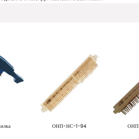
илка
ОНП-НС-1-94
ОНП