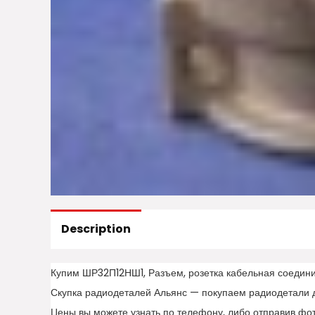
Description
Купим ШР32П12НШ1, Разъем, розетка кабельная соедини
Скупка радиодеталей Альянс — покупаем радиодетали 
Цены вы можете узнать по телефону, либо отправив фо