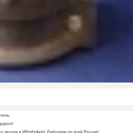
тель.
дорого!
то детали в WhatsApp. Работаем по всей России!