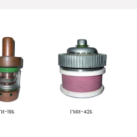
ГИ-19Б
ГМИ-42Б