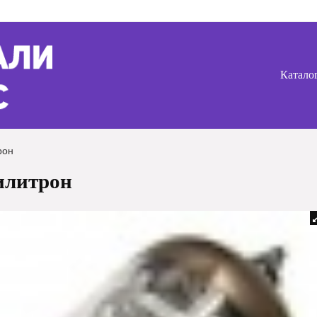
Катало
рон
илитрон