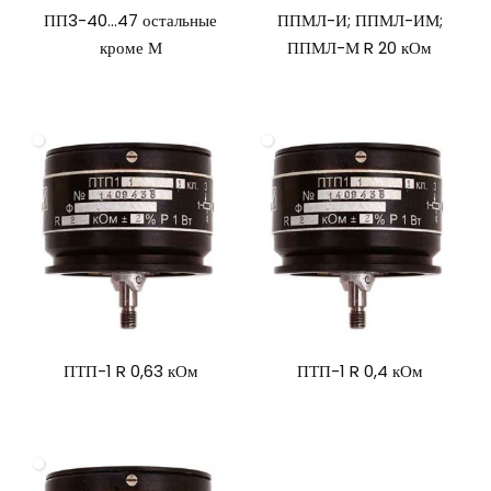
ПП3-40…47 остальные
ППМЛ-И; ППМЛ-ИМ;
кроме М
ППМЛ-М R 20 кОм
ПТП-1 R 0,63 кОм
ПТП-1 R 0,4 кОм