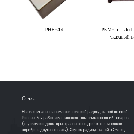
РНЕ-44
РКМ-1 с ПЛи 10
указаный н
О нас
Наша компания занимается скупкой радиодеталей по всей
России. Мы работаем с множеством наименований товаров
(скупаем кондесаторы, транзисторы, реле, техническое
серебро и другие товары). Скупка радиодеталей в Омске,