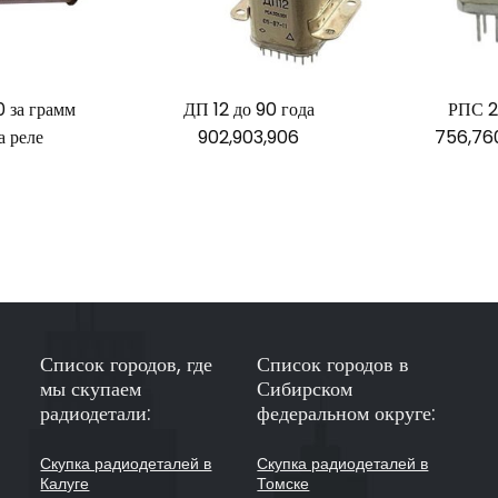
 за грамм
ДП 12 до 90 года
РПС 2
а реле
902,903,906
756,76
Список городов, где
Список городов в
мы скупаем
Сибирском
радиодетали:
федеральном округе:
Скупка радиодеталей в
Скупка радиодеталей в
Калуге
Томске