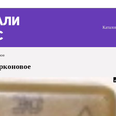
Катало
вое
рконовое