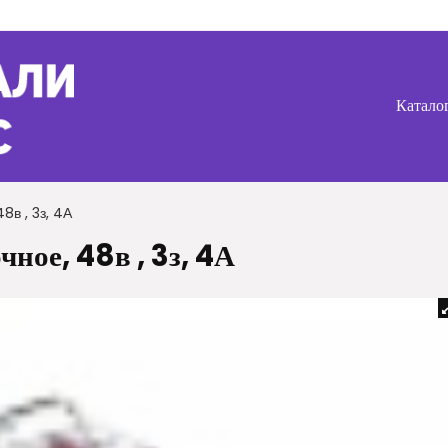
Катало
8в , 3з, 4А
ное, 48в , 3з, 4А