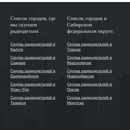
Список городов, где
Список городов в
мы скупаем
Сибирском
радиодетали:
федеральном округе:
Скупка радиодеталей в
Скупка радиодеталей в
Калуге
Томске
Скупка радиодеталей в
Скупка радиодеталей в
Самаре
Красноярске
Скупка радиодеталей в
Скупка радиодеталей в
Екатеринбурге
Новосибирске
Скупка радиодеталей в
Скупка радиодеталей в
Улан-Удэ
Омске
Скупка радиодеталей в
Скупка радиодеталей в
Тюмени
Иркутске