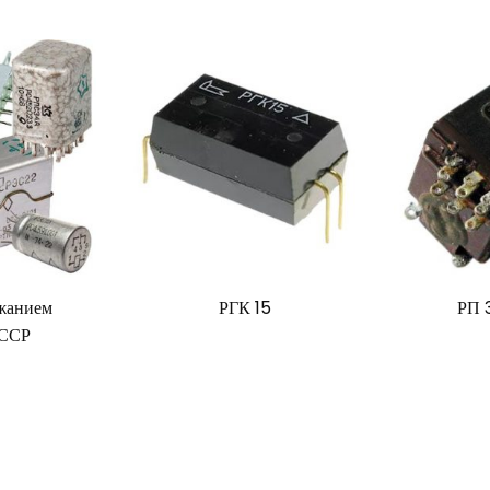
ржанием
РГК 15
РП 3
СССР