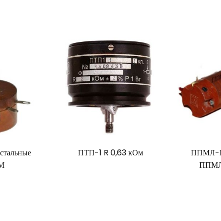
стальные
ПТП-1 R 0,63 кОм
ППМЛ-
 М
ППМЛ