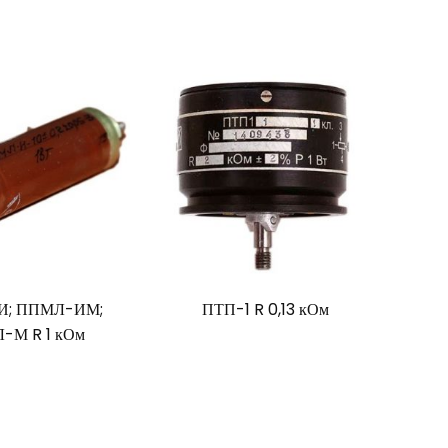
И; ППМЛ-ИМ;
ПТП-1 R 0,13 кОм
-М R 1 кОм