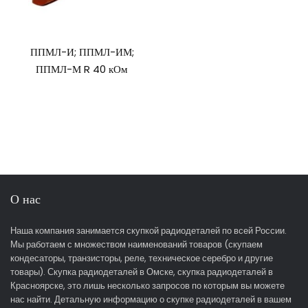
ППМЛ-И; ППМЛ-ИМ;
ППМЛ-М R 40 кОм
О нас
Наша компания занимается скупкой радиодеталей по всей России.
Мы работаем с множеством наименований товаров (скупаем
кондесаторы, транзисторы, реле, техническое серебро и другие
товары). Скупка радиодеталей в Омске, скупка радиодеталей в
Красноярске, это лишь несколько запросов по которым вы можете
нас найти. Детальную информацию о скупке радиодеталей в вашем