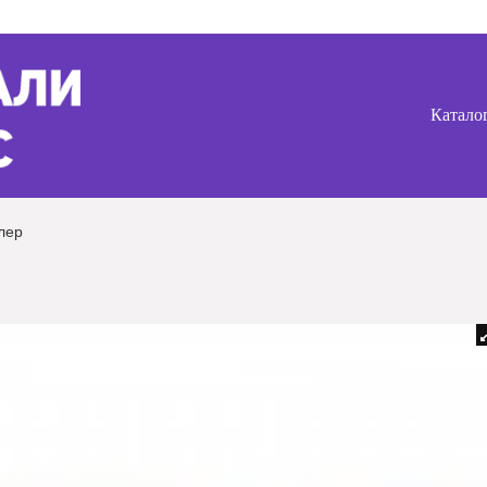
Катало
лер