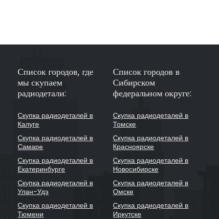
Список городов, где
Список городов в
мы скупаем
Сибирском
радиодетали:
федеральном округе:
Скупка радиодеталей в
Скупка радиодеталей в
Калуге
Томске
Скупка радиодеталей в
Скупка радиодеталей в
Самаре
Красноярске
Скупка радиодеталей в
Скупка радиодеталей в
Екатеринбурге
Новосибирске
Скупка радиодеталей в
Скупка радиодеталей в
Улан-Удэ
Омске
Скупка радиодеталей в
Скупка радиодеталей в
Тюмени
Иркутске