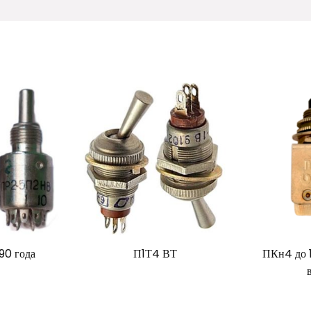
90 года
П1Т4 ВТ
ПКн4 до 1