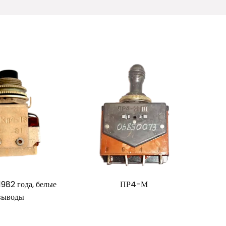
982 года, белые
ПР4-М
выводы