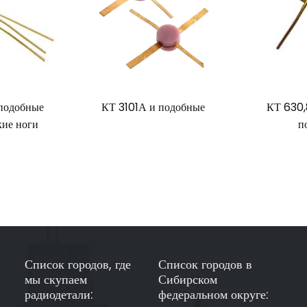
 подобные
КТ 3101А и подобные
КТ 630,
кие ноги
п
Список городов, где
Список городов в
мы скупаем
Сибирском
радиодетали:
федеральном округе: