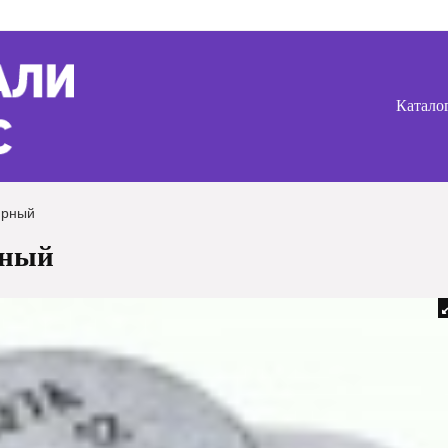
Катало
ярный
рный