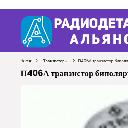
Home
Транзисторы
П406А транзистор бипол
П406А транзистор биполя