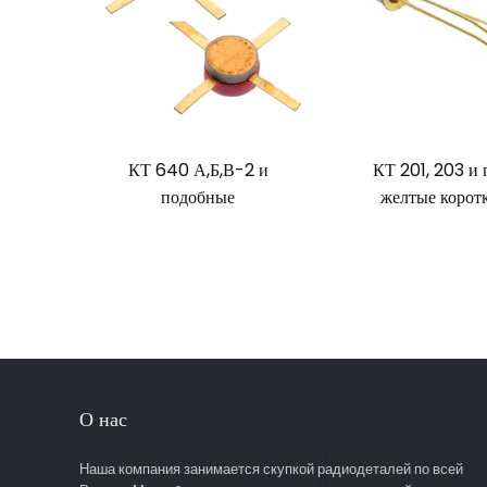
КТ 640 А,Б,В-2 и
КТ 201, 203 и
подобные
желтые корот
О нас
Наша компания занимается скупкой радиодеталей по всей