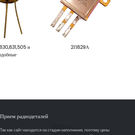
830,831,505 и
2П829А
одобные
Прием радиодеталей
Так как сайт находится на стадии наполнения, поэтому цены