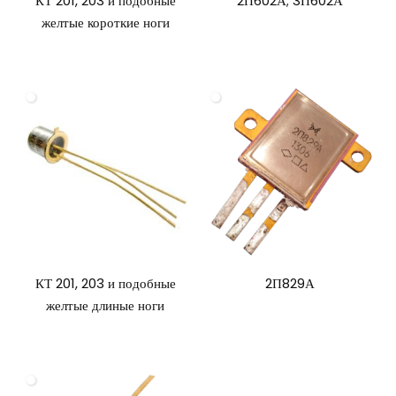
КТ 201, 203 и подобные
2П602А; 3П602А
желтые короткие ноги
КТ 201, 203 и подобные
2П829А
желтые длиные ноги