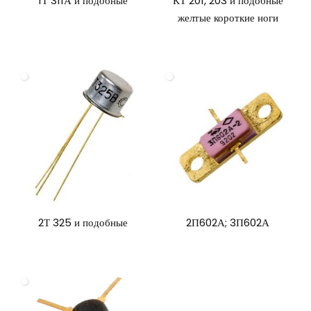
1Т 311А и подобные
КТ 201, 203 и подобные
желтые короткие ноги
2Т 325 и подобные
2П602А; 3П602А