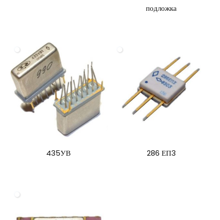
подложка
435УВ
286 ЕП3