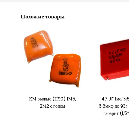
Похожие товары
КМ рыжые (Н90) 1М5,
47 JF 1мо;1м5
2М2 с годом
6.8мкф до 93г
габарит (1,5*