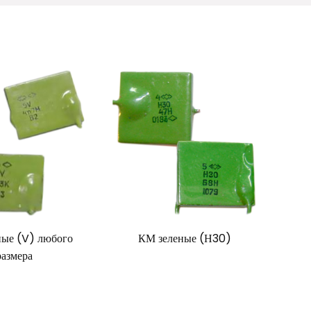
ные (V) любого
КМ зеленые (Н30)
размера