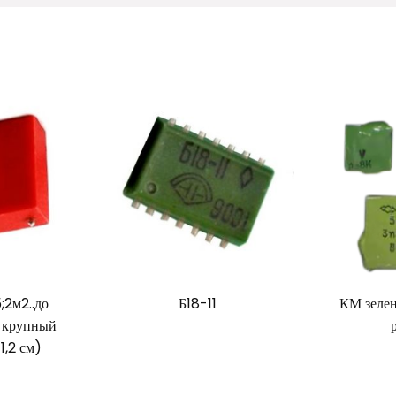
;2м2..до
Б18-11
КМ зеле
. крупный
1,2 см)