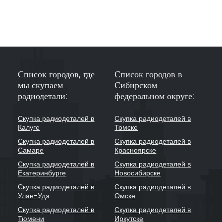
Список городов, где
Список городов в
мы скупаем
Сибирском
радиодетали:
федеральном округе:
Скупка радиодеталей в
Скупка радиодеталей в
Калуге
Томске
Скупка радиодеталей в
Скупка радиодеталей в
Самаре
Красноярске
Скупка радиодеталей в
Скупка радиодеталей в
Екатеринбурге
Новосибирске
Скупка радиодеталей в
Скупка радиодеталей в
Улан-Удэ
Омске
Скупка радиодеталей в
Скупка радиодеталей в
Тюмени
Иркутске