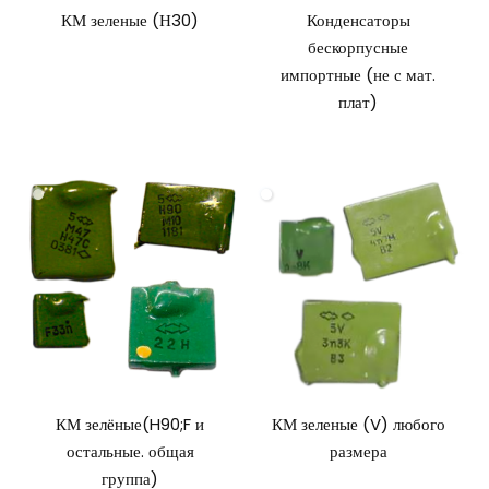
КМ зеленые (Н30)
Конденсаторы
бескорпусные
импортные (не с мат.
плат)
КМ зелёные(H90;F и
КМ зеленые (V) любого
остальные. общая
размера
группа)