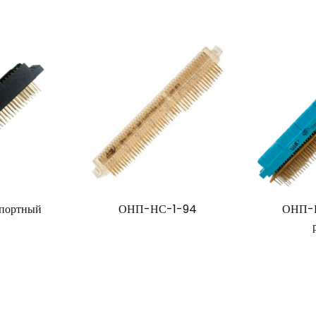
мпортный
ОНП-НС-1-94
ОНП-