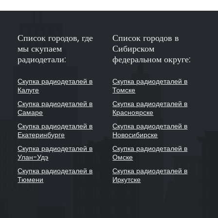
Список городов, где
Список городов в
мы скупаем
Сибирском
радиодетали:
федеральном округе:
Скупка радиодеталей в
Скупка радиодеталей в
Калуге
Томске
Скупка радиодеталей в
Скупка радиодеталей в
Самаре
Красноярске
Скупка радиодеталей в
Скупка радиодеталей в
Екатеринбурге
Новосибирске
Скупка радиодеталей в
Скупка радиодеталей в
Улан-Удэ
Омске
Скупка радиодеталей в
Скупка радиодеталей в
Тюмени
Иркутске